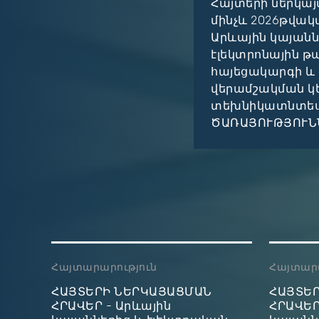
Հայտերի ներկայ
 Environmental Remediation and
մինչև 2026թվակ
 Title: Feasibility Study on
Արևային կայանն
 Plan Ref Number: AM-R2E2-
էլեկտրոնային 
 The Republic of Armenia has
հայեցակարգի և 
on of the Nairit Environmental
վերամշակման կ
տեխնիկատնտեսա
ԾԱՌԱՅՈՒԹՅՈՒՆՆԵ
Հայտարարություն
Հայտարա
ՀԱՅՏԵՐԻ ՆԵՐԿԱՅԱՑՄԱՆ
ՀԱՅՏԵ
ՀՐԱՎԵՐ - Արևային
ՀՐԱՎԵՐ