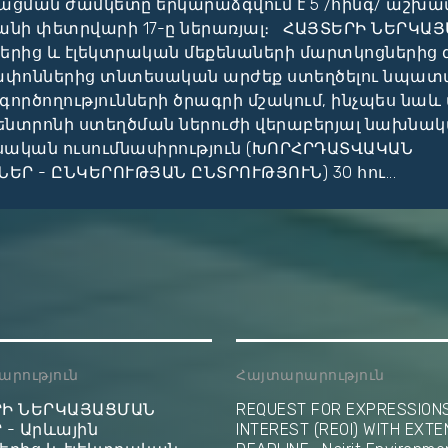
ացման ժամկետը երկարաձգվում է 5 /հինգ/ աշխա
անի փետրվարի 17-ը ներառյալ։ ՀԱՅՏԵՐԻ ՆԵՐԿԱՅ
երից և էլեկտրական մեքենաների մարտկոցներից 
թափոններից տնտեսական արժեք ստեղծելու նպատ
գործողությունների ծրագրի մշակում, ինչպես նա
ենտրոնի ստեղծման ներուժի վերաբերյալ նախնա
կան ուսումնասիրություն (ԽՈՐՀՐԴԱՏՎԱԿԱՆ
Ր - ԸՆԿԵՐՈՒԹՅԱՆ ԸՆՏՐՈՒԹՅՈՒՆ) 30 հու...
րություն
Հայտարարություն
ՐԻ ՆԵՐԿԱՅԱՑՄԱՆ
REQUEST FOR EXPRESSION
 - Արևային
INTEREST (REOI) WITH EXTE