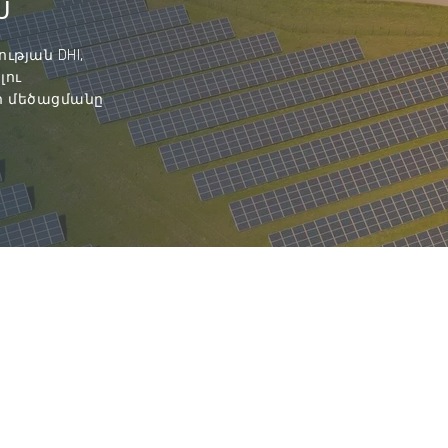
Ս
ւթյան DHI,
լու
ի մեծացմանը