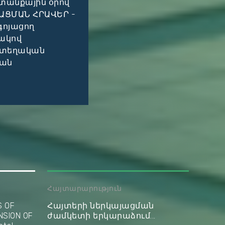
տանքային օրով
ԱՑՄԱՆ ՀՐԱՎԵՐ -
գոյացող
ակով
և տեղական
կան
Հայտարարություն
S OF
Հայտերի ներկայացման
NSION OF
ժամկետի երկարաձում...