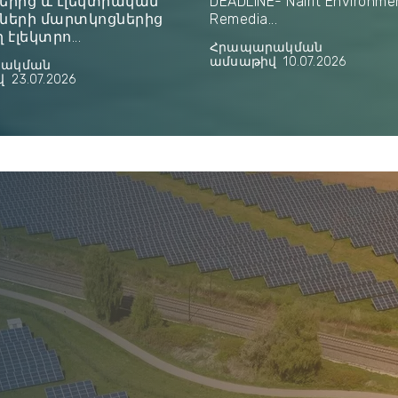
երից և էլեկտրական
DEADLINE- Nairit Environme
ների մարտկոցներից
Remedia...
 էլեկտրո...
Հրապարակման
ամսաթիվ
10.07.2026
ակման
վ
23.07.2026