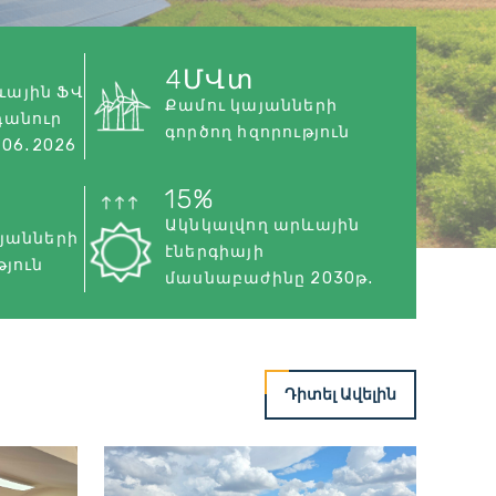
4
ՄՎտ
ևային ՖՎ
Քամու կայանների
դանուր
գործող հզորություն
․06․2026
15
%
Ակնկալվող արևային
այանների
էներգիայի
թյուն
մասնաբաժինը 2030թ․
Դիտել Ավելին