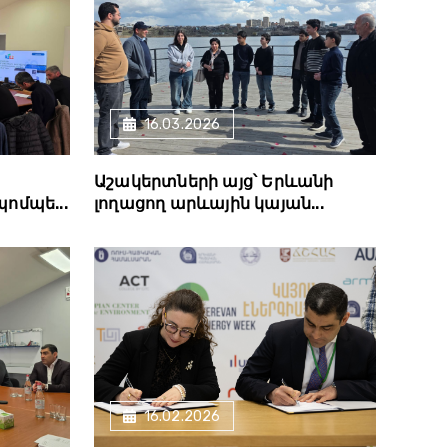
16.03.2026
Աշակերտների այց՝ Երևանի
պոմպե...
լողացող արևային կայան...
16.02.2026