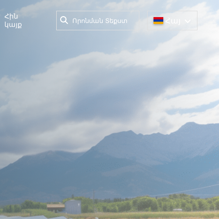
Հին
Հայ
կայք