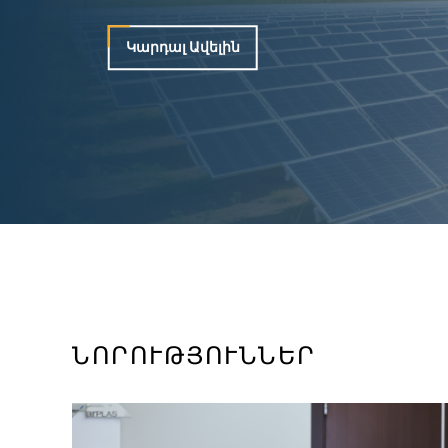
Կարդալ Ավելին
ՆՈՐՈՒԹՅՈՒՆՆԵՐ