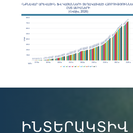
ԻՆՏԵՐԱԿՏԻՎ