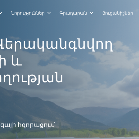
Նորություններ
Գրադարան
Ցուցանիշներ
Վերականգնվող
 ԵՒ
ղության
ագայի հզորացում