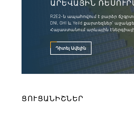
ԱՐԵՎԱՅԻՆ ՌԵՍՈՒՐ
R2E2-ն ապահովում է բարձր ճշգրտո
DNI, GHI և Yeild քարտեզներ՝ աջակցե
Հայաստանում արևային էներգիայ
Դիտել Ավելին
ՑՈՒՑԱՆԻՇՆԵՐ