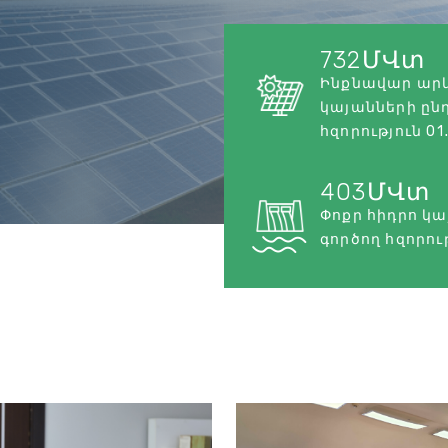
732
ՄՎտ
Ինքնավար ար
կայանների ըն
հզորություն 01
403
ՄՎտ
Փոքր հիդրո կ
գործող հզորու